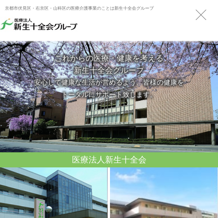
京都市伏見区・右京区・山科区の医療介護事業のことは新生十全会グループ
これからの医療・健康を考える
新生十全会グループ
安心して健康な生活が営めるよう、皆様の健康を
トータルにサポート致します。
医療法人新生十全会