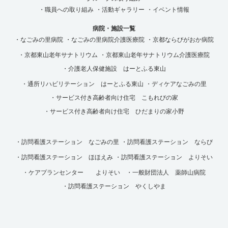
・職員への取り組み
・活動ギャラリー
・イベント情報
病院・施設一覧
・なごみの里病院
・なごみの里病院介護医療院
・京都ならびがおか病院
・京都東山老年サナトリウム
・京都東山老年サナトリウム介護医療院
・介護老人保健施設 はーとふる東山
・通所リハビリテーション はーとふる東山
・ディケアなごみの里
・サービス付き高齢者向け住宅 こもれびの家
・サービス付き高齢者向け住宅 ひだまりの家小野
・訪問看護ステーション なごみの里
・訪問看護ステーション ならび
・訪問看護ステーション ほほえみ
・訪問看護ステーション よりそい
・ケアプランセンター よりそい
・一般財団法人 薬師山病院
・訪問看護ステーション やくしやま