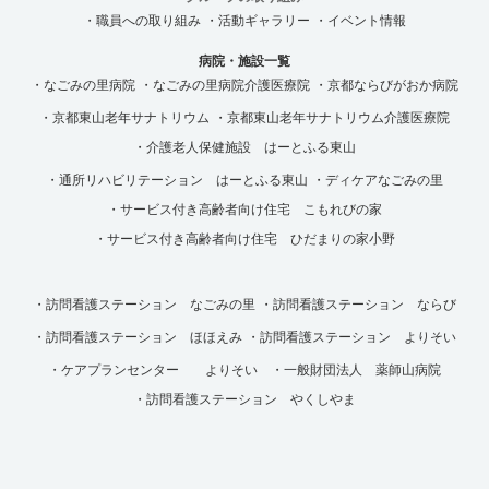
・職員への取り組み
・活動ギャラリー
・イベント情報
病院・施設一覧
・なごみの里病院
・なごみの里病院介護医療院
・京都ならびがおか病院
・京都東山老年サナトリウム
・京都東山老年サナトリウム介護医療院
・介護老人保健施設 はーとふる東山
・通所リハビリテーション はーとふる東山
・ディケアなごみの里
・サービス付き高齢者向け住宅 こもれびの家
・サービス付き高齢者向け住宅 ひだまりの家小野
・訪問看護ステーション なごみの里
・訪問看護ステーション ならび
・訪問看護ステーション ほほえみ
・訪問看護ステーション よりそい
・ケアプランセンター よりそい
・一般財団法人 薬師山病院
・訪問看護ステーション やくしやま