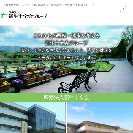
京都市伏見区・右京区・山科区の医療介護事業のことは新生十全会グループ
これからの医療・健康を考える
新生十全会グループ
安心して健康な生活が営めるよう、皆様の健康を
トータルにサポート致します。
医療法人新生十全会