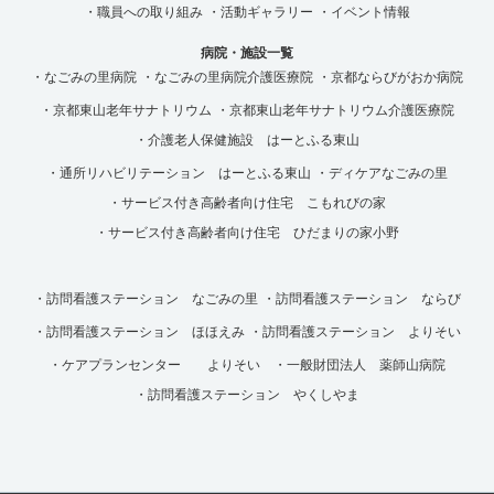
・職員への取り組み
・活動ギャラリー
・イベント情報
病院・施設一覧
・なごみの里病院
・なごみの里病院介護医療院
・京都ならびがおか病院
・京都東山老年サナトリウム
・京都東山老年サナトリウム介護医療院
・介護老人保健施設 はーとふる東山
・通所リハビリテーション はーとふる東山
・ディケアなごみの里
・サービス付き高齢者向け住宅 こもれびの家
・サービス付き高齢者向け住宅 ひだまりの家小野
・訪問看護ステーション なごみの里
・訪問看護ステーション ならび
・訪問看護ステーション ほほえみ
・訪問看護ステーション よりそい
・ケアプランセンター よりそい
・一般財団法人 薬師山病院
・訪問看護ステーション やくしやま