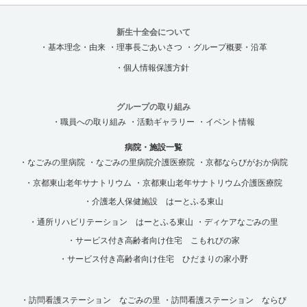
新生十全会について
・基本理念・由来
・理事長ごあいさつ
・グループ概要・沿革
・個人情報保護方針
グループの取り組み
・職員への取り組み
・活動ギャラリー
・イベント情報
病院・施設一覧
・なごみの里病院
・なごみの里病院介護医療院
・京都ならびがおか病院
・京都東山老年サナトリウム
・京都東山老年サナトリウム介護医療院
・介護老人保健施設 はーとふる東山
・通所リハビリテーション はーとふる東山
・ディケアなごみの里
・サービス付き高齢者向け住宅 こもれびの家
・サービス付き高齢者向け住宅 ひだまりの家小野
・訪問看護ステーション なごみの里
・訪問看護ステーション ならび