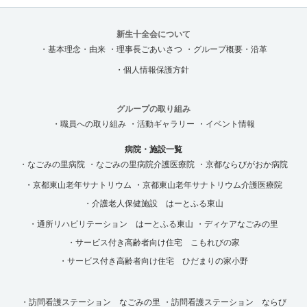
新生十全会について
・基本理念・由来
・理事長ごあいさつ
・グループ概要・沿革
・個人情報保護方針
グループの取り組み
・職員への取り組み
・活動ギャラリー
・イベント情報
病院・施設一覧
・なごみの里病院
・なごみの里病院介護医療院
・京都ならびがおか病院
・京都東山老年サナトリウム
・京都東山老年サナトリウム介護医療院
・介護老人保健施設 はーとふる東山
・通所リハビリテーション はーとふる東山
・ディケアなごみの里
・サービス付き高齢者向け住宅 こもれびの家
・サービス付き高齢者向け住宅 ひだまりの家小野
・訪問看護ステーション なごみの里
・訪問看護ステーション ならび