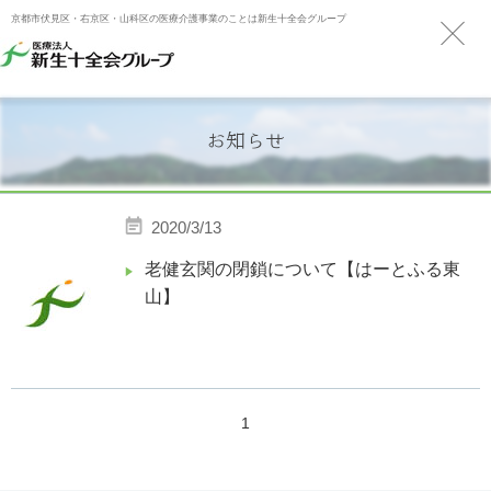
京都市伏見区・右京区・山科区の医療介護事業のことは新生十全会グループ
お知らせ
2020/3/13
老健玄関の閉鎖について【はーとふる東
山】
1