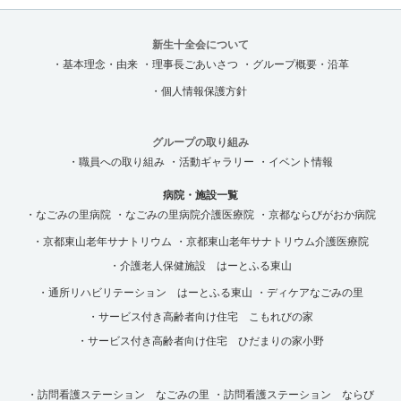
新生十全会について
・基本理念・由来
・理事長ごあいさつ
・グループ概要・沿革
・個人情報保護方針
グループの取り組み
・職員への取り組み
・活動ギャラリー
・イベント情報
病院・施設一覧
・なごみの里病院
・なごみの里病院介護医療院
・京都ならびがおか病院
・京都東山老年サナトリウム
・京都東山老年サナトリウム介護医療院
・介護老人保健施設 はーとふる東山
・通所リハビリテーション はーとふる東山
・ディケアなごみの里
・サービス付き高齢者向け住宅 こもれびの家
・サービス付き高齢者向け住宅 ひだまりの家小野
・訪問看護ステーション なごみの里
・訪問看護ステーション ならび