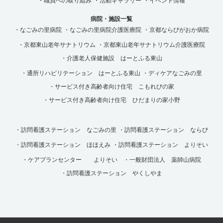
・職員への取り組み
・活動ギャラリー
・イベント情報
病院・施設一覧
・なごみの里病院
・なごみの里病院介護医療院
・京都ならびがおか病院
・京都東山老年サナトリウム
・京都東山老年サナトリウム介護医療院
・介護老人保健施設 はーとふる東山
・通所リハビリテーション はーとふる東山
・ディケアなごみの里
・サービス付き高齢者向け住宅 こもれびの家
・サービス付き高齢者向け住宅 ひだまりの家小野
・訪問看護ステーション なごみの里
・訪問看護ステーション ならび
・訪問看護ステーション ほほえみ
・訪問看護ステーション よりそい
・ケアプランセンター よりそい
・一般財団法人 薬師山病院
・訪問看護ステーション やくしやま