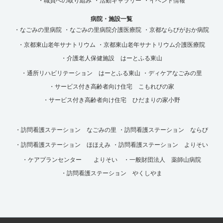
・職員への取り組み
・活動ギャラリー
・イベント情報
病院・施設一覧
・なごみの里病院
・なごみの里病院介護医療院
・京都ならびがおか病院
・京都東山老年サナトリウム
・京都東山老年サナトリウム介護医療院
・介護老人保健施設 はーとふる東山
・通所リハビリテーション はーとふる東山
・ディケアなごみの里
・サービス付き高齢者向け住宅 こもれびの家
・サービス付き高齢者向け住宅 ひだまりの家小野
・訪問看護ステーション なごみの里
・訪問看護ステーション ならび
・訪問看護ステーション ほほえみ
・訪問看護ステーション よりそい
・ケアプランセンター よりそい
・一般財団法人 薬師山病院
・訪問看護ステーション やくしやま