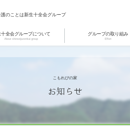
介護のことは新生十全会グループ
生十全会グループについて
グループの取り組み
About shinseijuzenkai group
Effort
こもれびの家
お知らせ