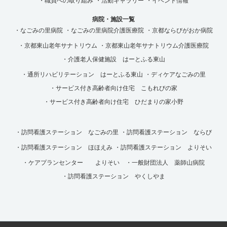
・職員への取り組み
・活動ギャラリー
・イベント情報
病院・施設一覧
・なごみの里病院
・なごみの里病院介護医療院
・京都ならびがおか病院
・京都東山老年サナトリウム
・京都東山老年サナトリウム介護医療院
・介護老人保健施設 はーとふる東山
・通所リハビリテーション はーとふる東山
・ディケアなごみの里
・サービス付き高齢者向け住宅 こもれびの家
・サービス付き高齢者向け住宅 ひだまりの家小野
・訪問看護ステーション なごみの里
・訪問看護ステーション ならび
・訪問看護ステーション ほほえみ
・訪問看護ステーション よりそい
・ケアプランセンター よりそい
・一般財団法人 薬師山病院
・訪問看護ステーション やくしやま