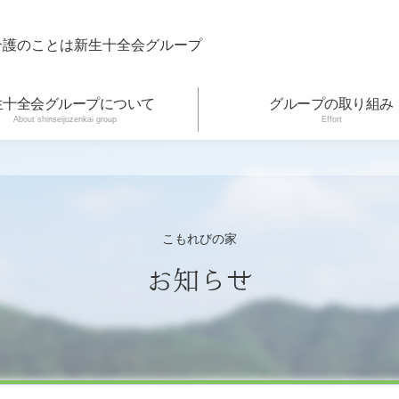
介護のことは新生十全会グループ
生十全会グループについて
グループの取り組み
About shinseijuzenkai group
Effort
こもれびの家
お知らせ