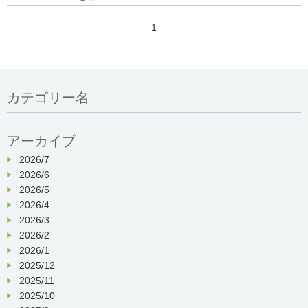
約開始）
正面玄関受付にて行っていただくか、Ｔ
ＥＬにてご予約ください。
1
ＴＥＬ：０７５―５７２―０６３４
（
受
9
00
17
00
付時間
：
〜
：
日祝祭日除く
）
接種日時
：
接種
月
火
水
木
金
土
日・
カテゴリー名
時間
祝
○
午前
○
10:00
×
○
○
○
×
（子
（子
アーカイブ
可
〜
可）
※）
11:00
2026/7
○
2026/6
午後
○
15:00
2026/5
○
○
○
○
×
（子
（子
可
〜
2026/4
可）
※）
16:00
2026/3
※
子供の接種は金曜日（小学校高学年（
R.7.4.1
2026/2
時点で
10
才）以上のみ）・土曜日（小学生未満
2026/1
も可）のみとなります。
2025/12
※当日は必ずマスクを着用の上、ご来院くださ
2025/11
い。なお
37.5
℃以上の熱がある場合は入館をお
断りさせていただきます。
2025/10
※院内は飲食禁止とさせて頂いております。ご了承