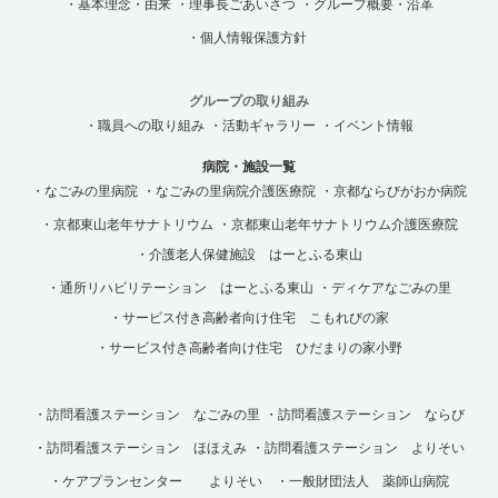
・基本理念・由来
・理事長ごあいさつ
・グループ概要・沿革
・個人情報保護方針
グループの取り組み
・職員への取り組み
・活動ギャラリー
・イベント情報
病院・施設一覧
・なごみの里病院
・なごみの里病院介護医療院
・京都ならびがおか病院
・京都東山老年サナトリウム
・京都東山老年サナトリウム介護医療院
・介護老人保健施設 はーとふる東山
・通所リハビリテーション はーとふる東山
・ディケアなごみの里
・サービス付き高齢者向け住宅 こもれびの家
・サービス付き高齢者向け住宅 ひだまりの家小野
・訪問看護ステーション なごみの里
・訪問看護ステーション ならび
・訪問看護ステーション ほほえみ
・訪問看護ステーション よりそい
・ケアプランセンター よりそい
・一般財団法人 薬師山病院