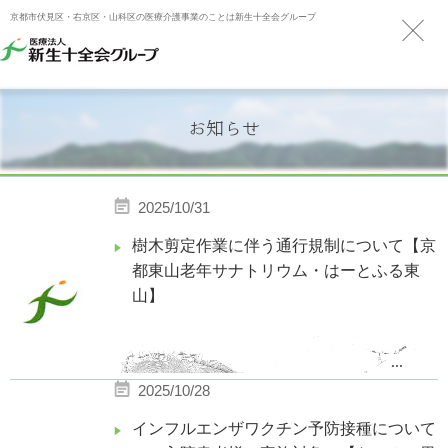
京都市伏見区・右京区・山科区の医療介護事業のことは新生十全会グループ
お知らせ
2025/10/31
樹木剪定作業に伴う通行規制について【京
都東山老年サナトリウム・はーとふる東
山】
...
2025/10/28
インフルエンザワクチン予防接種について