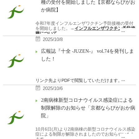
ません。ご了承ください。
種の受付を開始しました【京都ならびがお
令和
7
年
11
月
13
日〜令和
8
年
3
月
接種期間
：
その他の日曜日及び祝日の送迎バスの運行は終日あり
末まで
か病院】
ません。ご了承ください。
急なお知らせになり、ご利用の皆様にはご迷惑をおか
病院都合で予約頂いた接種日の変更を
けして申し訳ございません。
お願いする場合は、
お申込み頂いてい
令和7年度インフルエンザワクチン予防接種の受付
る希望者に電話連絡させて頂きます。
を開始しました。→
インフルエンザワクチン予防接
また、期間終了日前であっても、ワク
...
種について
チンの供給が出来なくなり次第接種を
終了させて頂きます。
ご了承くださ
2025/10/8
い。
広報誌『十全 -JUZEN-』 vol.74を発刊しま
接種費用
：
注射
した！
４，０００円
13
大人・
歳以上
（消費税込）
3
13
こども
歳以上
才未満 ４，００
...
リンク先よりPDF
で閲覧していただけます。
/
０円
１回 （２回接種で８，０００円）
6
3
カ月以上
歳未満 ２，００
2025/10/6
/1
０円
回 （２回接種で４，０００円）
2
19
2南病棟新型コロナウイルス感染症による
点鼻ワクチン
（
歳以上
歳未満）７，
/1
０００円
回
制限解除のお知らせ「京都ならびがおか病
※接種当日に受付にてお支
院」
払頂きます。
※こどもの金額が例年から
変更になっています。ご注意ください。
10月6日(月)より2南病棟の新型コロナウイルス感染
症による制限が解除されましたのでお知らせいたし
事前予約制
（
11/6
（月）より予
接種予約
：
...
ます。