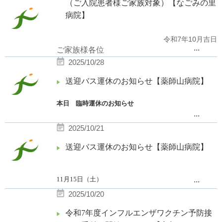
（ご入院患者様ご家族対象）【なごみの里
病院】
7
10
令和
年
月吉日
...
ご家族様各位
なごみの里病院院長
2025/10/28
下記の日程にて、樹木剪定作業を行います。
なごみの里病院介護医療院院長
作業に伴い、敷地内道路の一部で片側通行規
送迎バス運休のお知らせ【薬師山病院】
制を実施致します。
ご家族様の
インフルエンザワクチン予
また、三条通（山科方面行き）の
1
車線が通
防接種
について
行規制となります。
本日 臨時運休のお知らせ
拝啓
...
時下ますますご清栄のこととお喜び申し上げま
御来院の皆様方には大変ご不便お掛けします
10月28日（火）
2025/10/21
す。
が、何卒ご理解の程
13時45分北大路発が最終便となります。
ご希望のご家族様を対象
に、インフルエンザワク
宜しくお願い致します。
14時55分薬師山病院発以降の便は運休させていただき
チン接種を当院にて行います。詳細は下記の通りで
送迎バス運休のお知らせ【薬師山病院】
日時：
11
月
4
日、
5
日
9
：
00
〜
17
：
00
ます。
す。ご家族様もワクチン接種をしていただければと
思いますのでぜひご利用ください。なお、お電話で
の申し込みも可能としております。ご希望のご家族
10月29日（水）
さまは１階正面玄関受付にて対面でご予約いただく
11月15日（土）
...
午後の便を運休とさせていただきます。
か、下記電話番号にてワクチン接種のご予約を行っ
（薬師山発
8
：
00
北大路発
7
：
45
8
：
10
のみ運行）
2025/10/20
て頂きますよう宜しくお願い致します。
午後の便を運休とさせていただきます。
ご利用の皆様には、ご不便をおかけ致します。
（薬師山発
8
：
00
北大路発
7
：
45
8
：
10
のみ運行）
その他の日曜日及び祝日の送迎バスの運行は終日あり
令和7年度インフルエンザワクチン予防接
記
ご利用の皆様には、ご不便をおかけ致します。