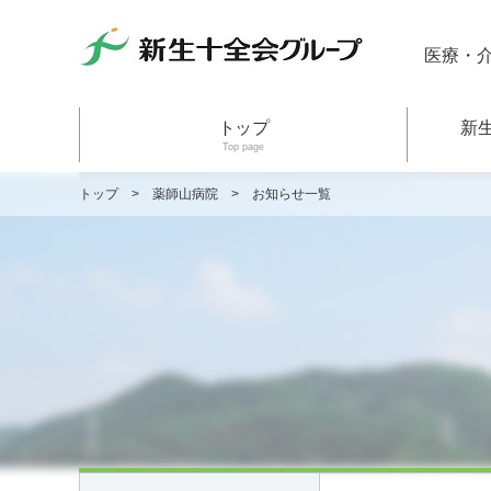
医療・
トップ
新
Top page
トップ
>
薬師山病院
>
お知らせ一覧