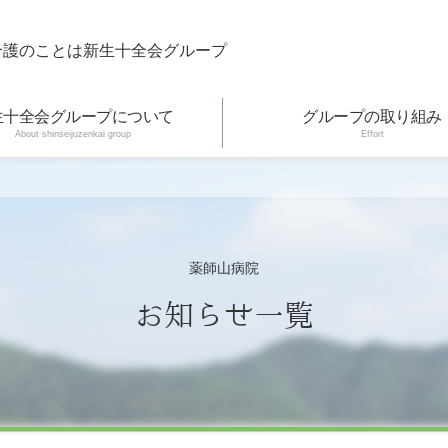
介護のことは新生十全会グループ
生十全会グループについて
グループの取り組み
About shinseijuzenkai group
Effort
薬師山病院
お知らせ一覧