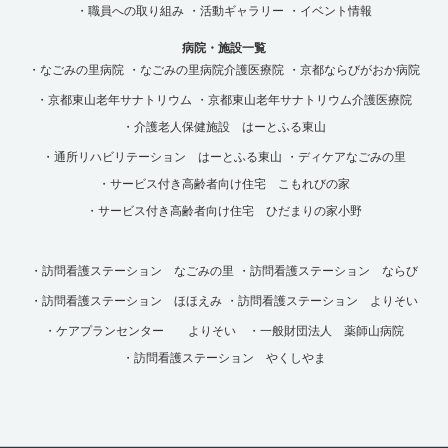
・職員への取り組み
・活動ギャラリー
・イベント情報
病院・施設一覧
・なごみの里病院
・なごみの里病院介護医療院
・京都ならびがおか病院
・京都東山老年サナトリウム
・京都東山老年サナトリウム介護医療院
・介護老人保健施設 はーとふる東山
・通所リハビリテーション はーとふる東山
・ディケアなごみの里
・サービス付き高齢者向け住宅 こもれびの家
・サービス付き高齢者向け住宅 ひだまりの家小野
・訪問看護ステーション なごみの里
・訪問看護ステーション ならび
・訪問看護ステーション ほほえみ
・訪問看護ステーション よりそい
・ケアプランセンター よりそい
・一般財団法人 薬師山病院
・訪問看護ステーション やくしやま