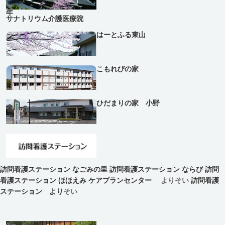
年
サナトリウム介護医療院
はーとふる東山
こもれびの家
ひだまりの家 小野
訪問看護ステーション なごみの里
訪問看護ステーション ならび
訪問
看護ステーション ほほえみ
ケアプランセンター
よりそい
訪問看護
ステーション より
そい