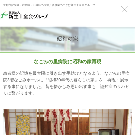
京都市伏見区・右京区・山科区の医療介護事業のことは新生十全会グループ
昭和の家
なごみの里病院に昭和の家再現
患者様の記憶を最大限に引き出す手助けとなるよう、なごみの里病
院3階なごみホールに『昭和30年代の暮らしの家』を、再現・展示
する事になりました。昔を懐かしみ思い出す事も、認知症のリハビ
リに繋がります。