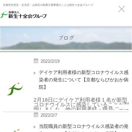
京都市伏見区・右京区・山科区の医療介護事業のことは新生十全会グループ
ブログ
2022/2/19
デイケア利用者様の新型コロナウイルス感
染者の発生について【京都ならびがおか病
院】
2月18日にデイケア利用者様１名が新型
コロナウイルスに感染していることが判
...
明しました。他の利用者様・職員に濃厚
接触者がいないことが確認できておりま
2022/2/7
す。
当院職員の新型コロナウイルス感染者の発