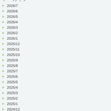
専用電話：
(075)
2026/7
881
―
2855
2026/6
予約受付時間：月曜日〜金曜日
2026/5
（
9
時〜
11
時、
14
時〜
16
時）
2026/4
（土日祝除く）
2026/3
2026/2
■
ワクチン接種開始日
2026/1
2022
（令和
4
）年
2
月
9
日（水）より開始
2025/12
2025/11
■ ワクチン接種日
2025/10
水・木・金曜日 10時00分〜11時30分
2025/9
（
完全予約制）
2025/8
※時間厳守でお願いします
2025/7
2025/6
■
接種場所
2025/5
京都ならびがおか病院（診察室）
2025/4
■
使用するワクチン
2025/3
当初はファイザー製を使用しますが、在庫が無
2025/2
くなり次第、
モデルナ製へ移行します。
2025/1
尚、ワクチンの指定はご遠慮願います。
2024/12