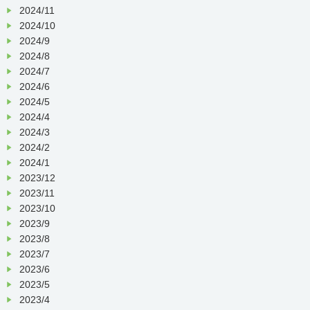
詳細は下記
URL
をご覧下さい。
2024/11
【ファイザー社製】
2024/10
https://www.mhlw.go.jp/content/000739391.pdf
2024/9
【モデルナ社製】
2024/8
https://www.mhlw.go.jp/stf/seisakunitsuite/bunya/vacc
2024/7
■
当日の注意事項
2024/6
予診票の記入欄（住所・氏名・電話番号・生年
2024/5
月日・年齢・体温・質問事項・接種希望の署
2024/4
名）は必ず事前にご記入お願い致します。
2024/3
不織布のマスクを着用しご来院ください。
2024/2
※上着の下は
T
シャツ等、肩を出しやすい
服装でお越しください。
2024/1
2023/12
■
接種日に必要なもの
2023/11
①
接種券付き予診票（事前にご記入お願い致
2023/10
します）
2023/9
②
予防接種済証 ※①と②は切り離さずにお
2023/8
持ちください。
2023/7
③
1
、
2
回目接種時の予防接種済証
2023/6
④
住所地外接種届（京都市外に居住の方の
み）
2023/5
⑤
健康保険証
2023/4