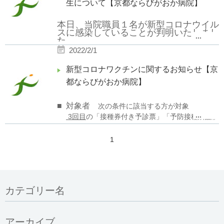
当院は引き続き感染拡大防止に全力で努
生について【京都ならびがおか病院】
めてまいります。
本日、当院職員１名が新型コロナウイル
スに感染していることが判明いたしまし
...
た。
2022/2/1
患者様・職員に濃厚接触者がいないこと
が確認できております。
新型コロナワクチンに関するお知らせ【京
都ならびがおか病院】
当院は引き続き感染拡大防止に全力で努
■
対象者
次の条件に該当する方が対象
めてまいります。
...
3
回目
の「接種券付き予診票」「予防接種済証」
が届いていて、
2回目接種日から６ヶ月以上経過（３回目接種日
1
時点で）している方
■
予約開始日
2022
（令和
4
）年
2
月
2
日（水） から下記時
間帯のみ受付いたします
カテゴリー名
■
予約方法
病院での窓口・代表電話での直接のご予約は受
アーカイブ
け付けておりません