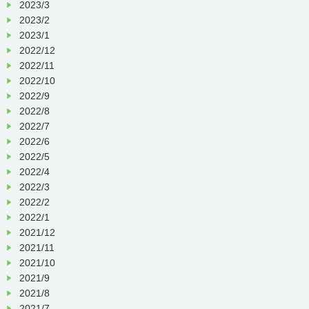
⑥
写真付き本人確認書類（運転免許証・マイ
2023/3
ナンバーカード・パスポート等）
2023/2
※お持ちでなければ健康保険証で構いませ
2023/1
ん。
2022/12
⑦ お薬手帳（お持ちの方のみ）
2022/11
※接種券付き予診票をお忘れになられた場合は
接種できません。
2022/10
2022/9
■
受付・キャンセルに関する注意事項
2022/8
接種当日、体調不良によりワクチン接種が困難
2022/7
な場合は、必ず電話にてご連絡をお願い致しま
2022/6
病院代表電話（
075
）
881-2830
す。
2022/5
またその場合は、ご予約は改めてお取りいただ
くことになりますのでご理解のほどお願い致し
2022/4
ます。
2022/3
2022/2
2022/1
2021/12
2021/11
2021/10
2021/9
2021/8
2021/7