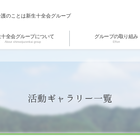
介護のことは新生十全会グループ
生十全会グループについて
グループの取り組み
About shinseijuzenkai group
Effort
活動ギャラリー一覧