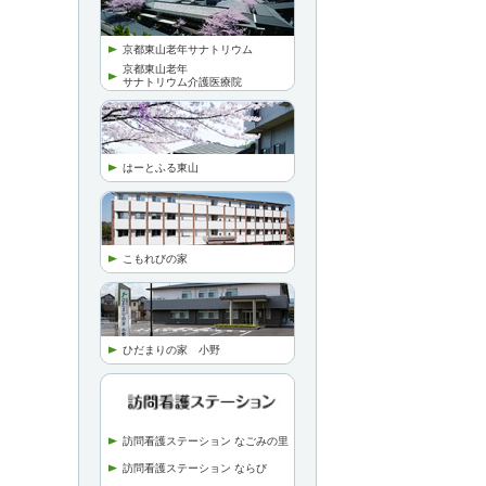
京都東山老年サナトリウム
京都東山老年
サナトリウム介護医療院
はーとふる東山
こもれびの家
ひだまりの家 小野
訪問看護ステーション なごみの里
訪問看護ステーション ならび