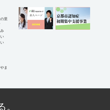
みの里
び
えみ
そい
い
しやま
る。