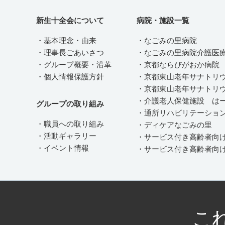
新生十全会について
病院・施設一覧
・基本理念・由来
・なごみの里病院
・理事長ごあいさつ
・なごみの里病院介護医
・グループ概要・沿革
・京都ならびがおか病院
・個人情報保護方針
・京都東山老年サナトリ
・京都東山老年サナトリ
・介護老人保健施設 は
グループの取り組み
・通所リハビリテーショ
・職員への取り組み
・ディケアなごみの里
・活動ギャラリー
・サービス付き高齢者向
・イベント情報
・サービス付き高齢者向
こ