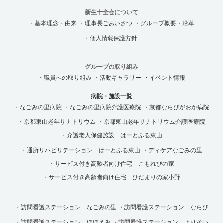
新生十全会について
・基本理念・由来
・理事長ごあいさつ
・グループ概要・沿革
・個人情報保護方針
グループの取り組み
・職員への取り組み
・活動ギャラリー
・イベント情報
病院・施設一覧
・なごみの里病院
・なごみの里病院介護医療院
・京都ならびがおか病院
・京都東山老年サナトリウム
・京都東山老年サナトリウム介護医療院
・介護老人保健施設 はーとふる東山
・通所リハビリテーション はーとふる東山
・ディケアなごみの里
・サービス付き高齢者向け住宅 こもれびの家
・サービス付き高齢者向け住宅 ひだまりの家小野
・訪問看護ステーション なごみの里
・訪問看護ステーション ならび
・訪問看護ステーション ほほえみ
・訪問看護ステーション よりそい