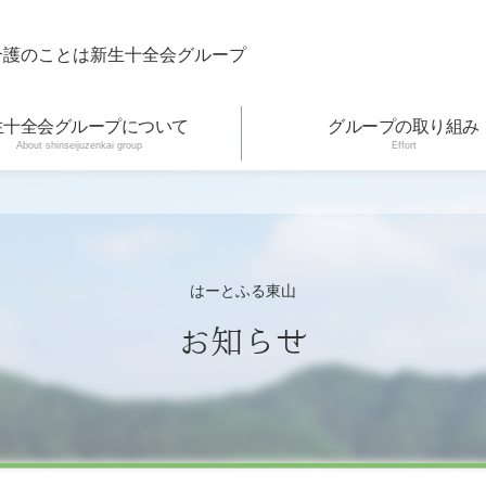
介護のことは新生十全会グループ
生十全会グループについて
グループの取り組み
About shinseijuzenkai group
Effort
はーとふる東山
お知らせ