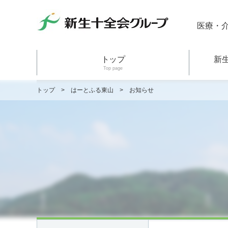
医療・
トップ
新
Top page
トップ
>
はーとふる東山
>
お知らせ