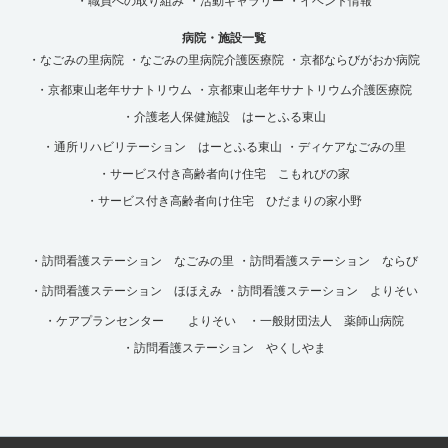
・職員への取り組み
・活動ギャラリー
・イベント情報
病院・施設一覧
・なごみの里病院
・なごみの里病院介護医療院
・京都ならびがおか病院
・京都東山老年サナトリウム
・京都東山老年サナトリウム介護医療院
・介護老人保健施設 はーとふる東山
・通所リハビリテーション はーとふる東山
・ディケアなごみの里
・サービス付き高齢者向け住宅 こもれびの家
・サービス付き高齢者向け住宅 ひだまりの家小野
・訪問看護ステーション なごみの里
・訪問看護ステーション ならび
・訪問看護ステーション ほほえみ
・訪問看護ステーション よりそい
・ケアプランセンター よりそい
・一般財団法人 薬師山病院
・訪問看護ステーション やくしやま