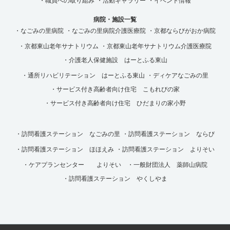
・職員への取り組み
・活動ギャラリー
・イベント情報
病院・施設一覧
・なごみの里病院
・なごみの里病院介護医療院
・京都ならびがおか病院
・京都東山老年サナトリウム
・京都東山老年サナトリウム介護医療院
・介護老人保健施設 はーとふる東山
・通所リハビリテーション はーとふる東山
・ディケアなごみの里
・サービス付き高齢者向け住宅 こもれびの家
・サービス付き高齢者向け住宅 ひだまりの家小野
・訪問看護ステーション なごみの里
・訪問看護ステーション ならび
・訪問看護ステーション ほほえみ
・訪問看護ステーション よりそい
・ケアプランセンター よりそい
・一般財団法人 薬師山病院
・訪問看護ステーション やくしやま