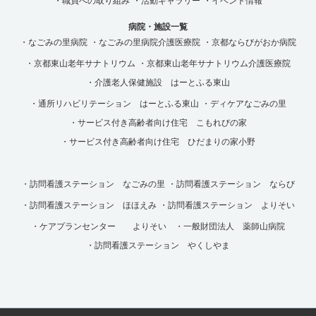
・職員への取り組み
・活動ギャラリー
・イベント情報
病院・施設一覧
・なごみの里病院
・なごみの里病院介護医療院
・京都ならびがおか病院
・京都東山老年サナトリウム
・京都東山老年サナトリウム介護医療院
・介護老人保健施設 はーとふる東山
・通所リハビリテーション はーとふる東山
・ディケアなごみの里
・サービス付き高齢者向け住宅 こもれびの家
・サービス付き高齢者向け住宅 ひだまりの家小野
・訪問看護ステーション なごみの里
・訪問看護ステーション ならび
・訪問看護ステーション ほほえみ
・訪問看護ステーション よりそい
・ケアプランセンター よりそい
・一般財団法人 薬師山病院
・訪問看護ステーション やくしやま