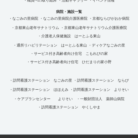
・職員への取り組み
・活動ギャラリー
・イベント情報
病院・施設一覧
・なごみの里病院
・なごみの里病院介護医療院
・京都ならびがおか病院
・京都東山老年サナトリウム
・京都東山老年サナトリウム介護医療院
・介護老人保健施設 はーとふる東山
・通所リハビリテーション はーとふる東山
・ディケアなごみの里
・サービス付き高齢者向け住宅 こもれびの家
・サービス付き高齢者向け住宅 ひだまりの家小野
・訪問看護ステーション なごみの里
・訪問看護ステーション ならび
・訪問看護ステーション ほほえみ
・訪問看護ステーション よりそい
・ケアプランセンター よりそい
・一般財団法人 薬師山病院
・訪問看護ステーション やくしやま