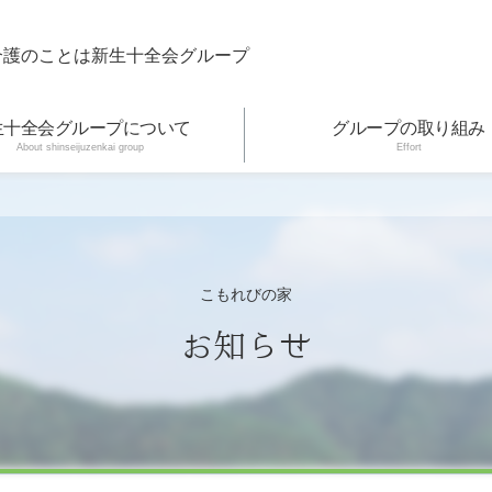
介護のことは新生十全会グループ
生十全会グループについて
グループの取り組み
About shinseijuzenkai group
Effort
こもれびの家
お知らせ