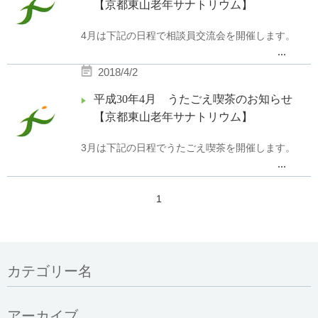
【京都東山老年サナトリウム】
4月は下記の日程で相談員交流会を開催します。
...
2018/4/2
日時：平成30年4月26日(木)14：00から
平成30年4月 うたごえ喫茶のお知らせ
場所：はーとふる東山 談話室
【京都東山老年サナトリウム】
内容：施設紹介
病院見学
3月は下記の日程でうたごえ喫茶を開催します。
グループワーク
...
参加費：無料
日時：平成30年4月25日(水)15：00〜15：30
1
場所：京都東山老年サナトリウム F棟1階デイル
ーム
事前お申込制となっております。
職員による楽器の演奏があります。
申込書をご記入の上、FAXでお送り下さい。
カテゴリー名
また、お電話でも受け付けておりますのでお
コーヒーやお菓子を用意してお待ちしております。
気軽にお問い合わせ下さい。
アーカイブ
皆様お気軽にお越し下さい。