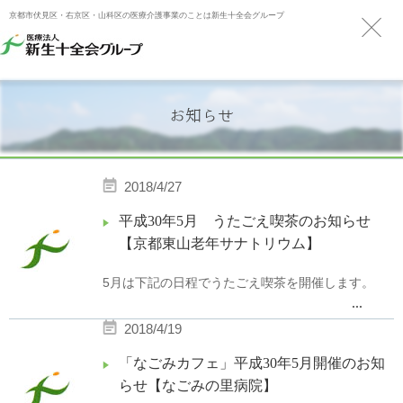
京都市伏見区・右京区・山科区の医療介護事業のことは新生十全会グループ
お知らせ
2018/4/27
平成30年5月 うたごえ喫茶のお知らせ
【京都東山老年サナトリウム】
5月は下記の日程でうたごえ喫茶を開催します。
...
2018/4/19
日時：平成30年5月23日(水)15：00〜15：30
場所：京都東山老年サナトリウム I棟ホール
「なごみカフェ」平成30年5月開催のお知
らせ【なごみの里病院】
職員による楽器の演奏があります。