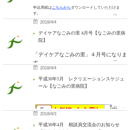
申込用紙は
こちらから
ダウンロードしていただけま
コーヒーやお菓子を用意してお待ちしております。
す。
...
郵送・FAXでのお申込みにご使用下さい。
2018/4/4
皆様お気軽にお越し下さい。
デイケアなごみの里 4月号【なごみの里病
院】
「デイケアなごみの里」４月号になりま
...
す。
2018/4/4
ぜひご覧ください。
平成30年5月 レクリエーションスケジュ
ール【なごみの里病院】
...
2018/4/3
平成30年4月 相談員交流会のお知らせ