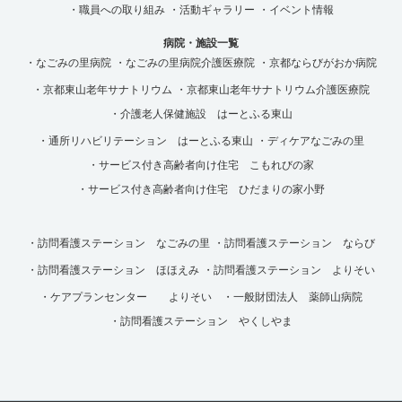
・職員への取り組み
・活動ギャラリー
・イベント情報
病院・施設一覧
・なごみの里病院
・なごみの里病院介護医療院
・京都ならびがおか病院
・京都東山老年サナトリウム
・京都東山老年サナトリウム介護医療院
・介護老人保健施設 はーとふる東山
・通所リハビリテーション はーとふる東山
・ディケアなごみの里
・サービス付き高齢者向け住宅 こもれびの家
・サービス付き高齢者向け住宅 ひだまりの家小野
・訪問看護ステーション なごみの里
・訪問看護ステーション ならび
・訪問看護ステーション ほほえみ
・訪問看護ステーション よりそい
・ケアプランセンター よりそい
・一般財団法人 薬師山病院
・訪問看護ステーション やくしやま