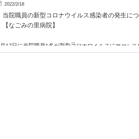
2022/2/18
京都市の指導の下、対応を進めております。
当院職員の新型コロナウイルス感染者の発生につい
検査結果等続報につきましては、随時ホームページにてお知ら
【なごみの里病院】
当院は、引き続き感染拡大防止に全力で努めてまいります。
...
2月17日に当院職員1名が新型コロナウイルスに感染し
しました。
（当該病棟の患者御家族には御連絡済みです）
行政指導の下、当該病棟の患者様及び職員全員にPCR検
果、
患者様全員の陰性が確認できましたので、ご報告いたし
職員の検査結果につきましては、判明次第お知らせいた
当院は引き続き感染拡大防止に全力で努めてまいります