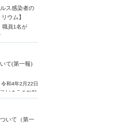
ルス感染者の
トリウム】
。
、職員
1
名が
。
てお知らせ致し
ます。
て(第一報)
令和
4
年
2
月
22
日
していることが判
ん。
ので、
ついて（第一