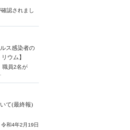
。
が確認されまし
てお知らせ致し
ます。
ルス感染者の
トリウム】
、職員
2
名が
。
てお知らせ致し
ます。
て(最終報)
令和4年2月19日