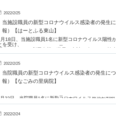
2022/2/25
当施設職員の新型コロナウイルス感染者の発生に
報）【はーとふる東山】
2
月
18
日、当施設職員
1
名に新型コロナウイルス陽性
とを受け、
...
関わりのあった利用者様・職員 合計
15
名に
PCR
検
ころ、
全員の陰性が確認出来ましたので、ご報告致します。
2022/2/25
当施設は引き続き感染拡大防止に全力で努めてまいり
当院職員の新型コロナウイルス感染者の発生につ
報）【なごみの里病院】
...
2月22日、当院職員1名に新型コロナウイルス感染が判
して、
行政指導の下、当該病棟の患者様及び職員全員にPCR検
2022/2/24