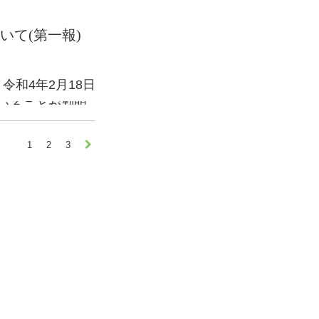
て(第一報)
せ致します。
令和4年2月18日
ていることが判明
1
2
3

査を実施した結
ます。
します。
。