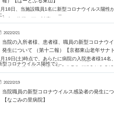
報）【はーとふる東山】
当院は引き続き感染拡大防止に全力で努めてまいります
2
月
18
日、当施設職員
1
名に新型コロナウイルス陽性
た。
...
京都市の指導の下、対応してまいります。
検査結果等続報につきましては、随時ホームページに
ます。
2022/2/21
当施設は引き続き感染拡大防止に全力で努めてまいり
当院の入所者様、患者様、職員の新型コロナウイ
発生について （第十二報）【京都東山老年サナ
2
月
19
日
(
土
)
時点で、あらたに病院の入院患者様
14
名
新型コロナウイルス陽性であることが確認されました
...
京都市の指導の下、対応を進めております。
検査結果等続報につきましては、随時ホームページに
ます。
2022/2/19
当院は、引き続き感染拡大防止に全力で努めてまいり
当院職員の新型コロナウイルス感染者の発生につい
【なごみの里病院】
...