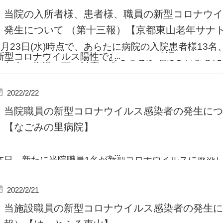
果、
当院の入所者様、患者様、職員の新型コロナウイ
全員の陰性が確認できましたので、ご報告いたします。
発生について （第十三報）【京都東山老年サナ
当院は引き続き全力で感染対策に取り組んでまいります
2
月
23
日
(
水
)
時点で、あらたに病院の入院患者様
13
名
新型コロナウイルス陽性であることが確認されました
...
京都市の指導の下、対応を進めております。
検査結果等続報につきましては、随時ホームページに
ます。
2022/2/22
当院は、引き続き感染拡大防止に全力で努めてまいり
当院職員の新型コロナウイルス感染者の発生につい
【なごみの里病院】
...
本日、新たに当院職員
1
名が新型コロナウイルスに感染
明しました。
今回の陽性者は
2
月
17
日の感染者との関連はございませ
2022/2/21
今後につきましては、行政の指導の下対応して参ります
当施設職員の新型コロナウイルス感染者の発生に
詳細が判明次第随時報告させていただきます。