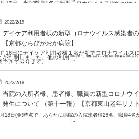
2月17日、
当院職員1名に新型コロナウイルス陽性が確認
まして、
昨日当該病棟の患者様全員のPCR検査結果が陰性であっ
2022/2/19
させて
デイケア利用者様の新型コロナウイルス感染者の
頂きましたが、
職員につきましても本日全員のPCR検査
【京都ならびがおか病院】
ることが
2月18日にデイケア利用者様１名が新型コロナウイルス
判明いたしましたので、
ご報告致します。
とが判明しました。他の利用者様・職員に濃厚接触者が
...
認できております。
当院は引き続き全力で感染対策に取り組んでまいります
当院は引き続き感染拡大防止に全力で努めてまいります
2022/2/18
当院の入所者様、患者様、職員の新型コロナウイ
発生について （第十一報）【京都東山老年サナ
月
18
日
(
金
)
時点で、あらたに病院の入院患者様
26
名、職員
4
名
...
新型コロナウイルス陽性であることが確認されました。