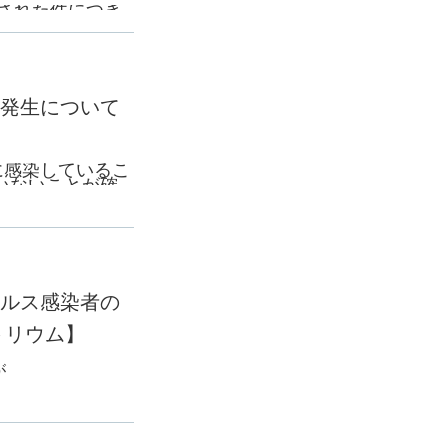
された件につき
たことをお伝え
発生について
結果が陰性であ
に感染しているこ
いないことが確
。
。
ルス感染者の
トリウム】
が