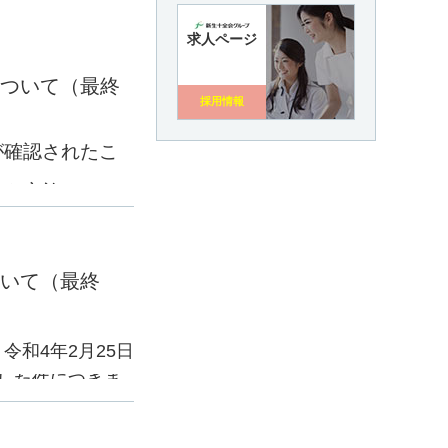
求人ページ
ついて（最終
採用情報
が確認されたこ
査を実施したと
ます。
いて（最終
令和4年2月25日
明した件につきま
査を実施した結