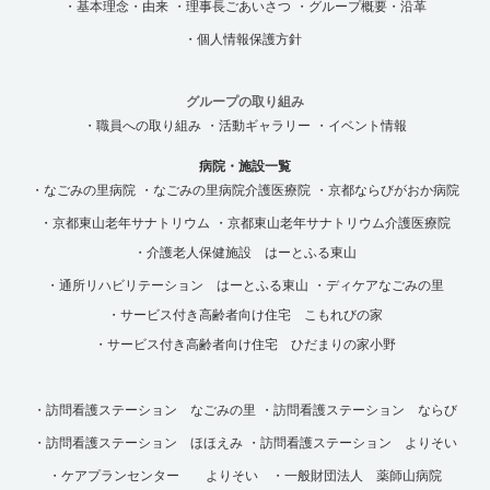
・基本理念・由来
・理事長ごあいさつ
・グループ概要・沿革
・個人情報保護方針
グループの取り組み
・職員への取り組み
・活動ギャラリー
・イベント情報
病院・施設一覧
・なごみの里病院
・なごみの里病院介護医療院
・京都ならびがおか病院
・京都東山老年サナトリウム
・京都東山老年サナトリウム介護医療院
・介護老人保健施設 はーとふる東山
・通所リハビリテーション はーとふる東山
・ディケアなごみの里
・サービス付き高齢者向け住宅 こもれびの家
・サービス付き高齢者向け住宅 ひだまりの家小野
・訪問看護ステーション なごみの里
・訪問看護ステーション ならび
・訪問看護ステーション ほほえみ
・訪問看護ステーション よりそい
・ケアプランセンター よりそい
・一般財団法人 薬師山病院