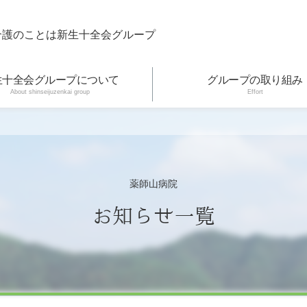
介護のことは新生十全会グループ
生十全会グループについて
グループの取り組み
About shinseijuzenkai group
Effort
薬師山病院
お知らせ一覧