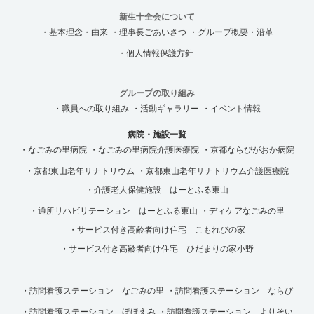
新生十全会について
・基本理念・由来
・理事長ごあいさつ
・グループ概要・沿革
・個人情報保護方針
グループの取り組み
・職員への取り組み
・活動ギャラリー
・イベント情報
病院・施設一覧
・なごみの里病院
・なごみの里病院介護医療院
・京都ならびがおか病院
・京都東山老年サナトリウム
・京都東山老年サナトリウム介護医療院
・介護老人保健施設 はーとふる東山
・通所リハビリテーション はーとふる東山
・ディケアなごみの里
・サービス付き高齢者向け住宅 こもれびの家
・サービス付き高齢者向け住宅 ひだまりの家小野
・訪問看護ステーション なごみの里
・訪問看護ステーション ならび
・訪問看護ステーション ほほえみ
・訪問看護ステーション よりそい