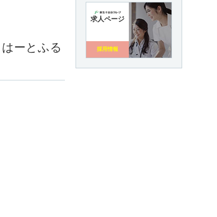
求人ページ
・はーとふる
採用情報
。