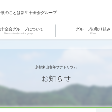
介護のことは新生十全会グループ
生十全会グループについて
グループの取り組み
About shinseijuzenkai group
Effort
京都東山老年サナトリウム
お知らせ